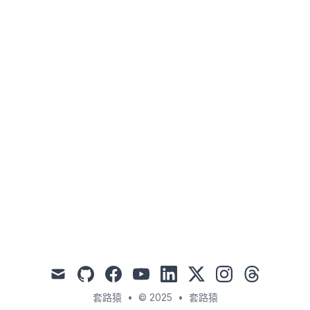
mail
github
facebook
youtube
linkedin
x
instagram
threads
套路猿
•
© 2025
•
套路猿