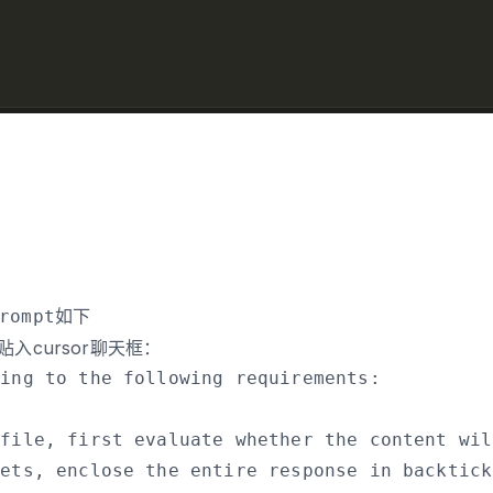
如下
rompt
词贴入cursor聊天框：